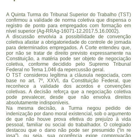
A Quinta Turma do Tribunal Superior do Trabalho (TST)
confirmou a validade de norma coletiva que dispensa o
registro de ponto para empregados com formação em
nível superior (Ag-RRAg-16071-12.2017.5.16.0002).
A discussão envolvia a possibilidade de convenção
coletiva afastar a obrigatoriedade do controle de jornada
para determinados empregados. A Corte entendeu que,
por não se tratar de direito previsto expressamente na
Constituição, a matéria pode ser objeto de negociação
coletiva, conforme decidido pelo Supremo Tribunal
Federal no Tema 1.046 da repercussão geral.
O TST considerou legítima a cláusula negociada, com
base no art. 7º, XXVI, da Constituição Federal, que
reconhece a validade dos acordos e convenções
coletivas. A decisão reforça que a negociação coletiva
pode prevalecer, desde que não envolva direitos
absolutamente indisponíveis.
Na mesma decisão, a Turma negou pedido de
indenização por dano moral existencial, sob o argumento
de que não houve prova efetiva do prejuízo à vida
pessoal, familiar ou social do trabalhador. O colegiado
destacou que o dano não pode ser presumido (“in re
ipsa”), ou seja, sua ocorrência exige comprovação